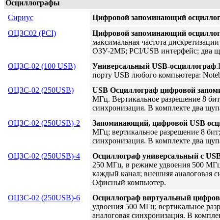
Осциллографы
Сириус
Цифровой запоминающий осцилло
ОЦЗС02 (PCI)
Цифровой запоминающий осцилло
максимальная частота дискретизации 
ОЗУ-2МБ; PCI/USB интерфейс; два щу
ОЦЗС-02 (100 USB)
Универсальный USB-осциллограф
.
порту USB любого компьютера: Noteb
ОЦЗС-02 (250USB)
USB Осциллограф цифровой запо
МГц. Вертикальное разрешение 8 бит,
синхронизация. В комплекте два щу
ОЦЗС-02 (250USB)-2
Запоминающий, цифровой USB осц
МГц; вертикальное разрешение 8 бит
синхронизация. В комплекте два щуп
ОЦЗС-02 (250USB)-4
Осциллограф универсальный c US
250 МГц, в режиме удвоения 500 МГц
каждый канал; внешняя аналоговая си
Офисный компьютер.
ОЦЗС-02 (250USB)-6
Осциллограф виртуальный цифро
удвоения 500 МГц; вертикальное раз
аналоговая синхронизация. В компле