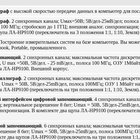
граф
с высокой скоростью передачи данных в компьютер для пос
граф
. 2 синхронных канала; Uмах=50В; 5В/дел-25мВ/дел; полос
100 МГц; стробоскоп до 1 ГГЦ; внешняя аналог. синхронизация;
па ЛА-HP9100 (переключатель на 3 положения 1:1, 1:10, Земля)
Построение измерительных систем на базе компьютера. Вы може
ook, Portable, промышленного.
минающий
. 2 синхронных канала; максимальная частота дискрет
 U max =50В, 5В/дел. - 25 mВ/дел., полоса 100 МГц, ОЗУ 1Мбай
па ЛА-НР9100. Внешний корпус.
иллограф
. 2 синхронных канала; максимальная частота дискрет
; Umax = 50В, 5В/дел-25mВ/дел, полоса 100МГц; ОЗУ 1 Мбайт на
а ЛА-НР9100 (переключатель на три положения 1:1, 1:10, Земля
B интерфейсом цифровой запоминающий
. 4 синхронных канал
; вертикальное разрешение 8 бит; Umax = 50В, 5В/дел-25mВ/дел
нхронизация. В комплекте два щупа ЛА-НР9100 (переключатель н
вой запоминающий
. 6 синхронных канала; максимальная частот
решение 8 бит; Umax = 50В, 5В/дел-25mВ/дел, полоса 100МГц; О
кте два щупов ЛА-НР9100 (переключатель на три положения 1:1,