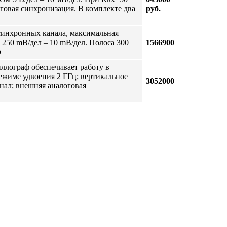
овая синхронизация. В комплекте два
руб.
 синхронных канала, максимальная
, 250 mB/дел – 10 mВ/дел. Полоса 300
1566900
р
иллограф обеспечивает работу в
режиме удвоения 2 ГГц; вертикальное
3052000
анал; внешняя аналоговая