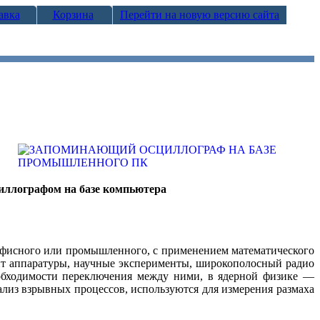
авка
Корзина
Перейти на новую версию сайта
циллографом на базе компьютера
офисного или промышленного, с применением математического
онт аппаратуры, научные эксперименты, широкополосный радио
еобходимости переключения между ними, в ядерной физике —
лиз взрывных процессов, используются для измерения размаха