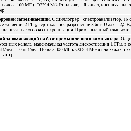
полоса 100 МГц; ОЗУ 4 Мбайт на каждый канал, внешняя аналог
ер.
ифровой запоминающий
. Осциллограф - спектроанализатор. 16
ме удвоения 2 ГГц; вертикальное разрешение 8 бит. Uмах = 2,5 В
; внешняя аналоговая синхронизация. Промышленный компьюте
вой запоминающий на базе промышленного компьютера
. Осц
хронных канала, максимальная частота дискретизации 1 ГГц, в 
 mB/дел – 10 mВ/дел. Полоса 300 МГц. ОЗУ 4 Мбайт на каждый к
пьютер