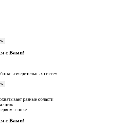
ть
ся с Вами!
аботке измерительных систем
ть
охватывает разные области
ьтацию
первом звонке
ся с Вами!