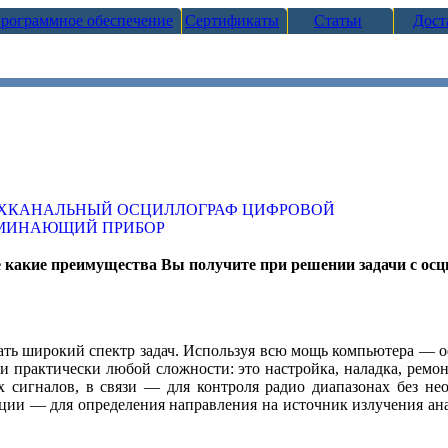
рограммное обеспечение
Сертификаты
Статьи
Дост
те какие преимущества Вы получите при решении задачи с ос
ть широкий спектр задач. Используя всю мощь компьютера — 
чи практически любой сложности: это настройка, наладка, рем
ых сигналов, в связи — для контроля радио диапазонах без н
ации — для определения направления на источник излучения ана