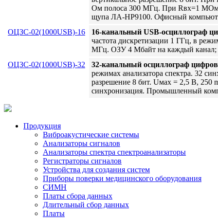
Ом полоса 300 МГц. При Rвх=1 МОм 
щупа ЛА-HP9100. Офисный компьют
ОЦЗС-02(1000USB)-16
16-канальный USB-осциллограф ц
частота дискретизации 1 ГГц, в режи
МГц. ОЗУ 4 Мбайт на каждый канал
ОЦЗС-02(1000USB)-32
32-канальный осциллограф цифро
режимах анализатора спектра. 32 син
разрешение 8 бит. Uмах = 2,5 В, 250
синхронизация. Промышленный ком
Продукция
Виброакустические системы
Анализаторы сигналов
Анализаторы спектра спектроанализаторы
Регистраторы сигналов
Устройства для создания систем
Приборы поверки медицинского оборудования
СИМН
Платы сбора данных
Длительный сбор данных
Платы