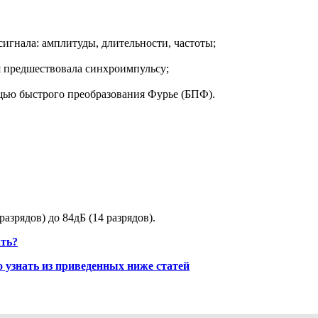
игнала: амплитуды, длительности, частоты;
я предшествовала синхроимпульсу;
ощью быстрого преобразования Фурье (БПФ).
зрядов) до 84дБ (14 разрядов).
ать?
узнать из приведенных ниже статей