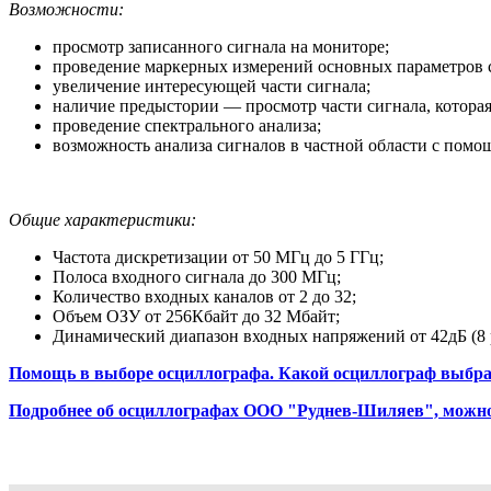
Возможности:
просмотр записанного сигнала на мониторе;
проведение маркерных измерений основных параметров с
увеличение интересующей части сигнала;
наличие предыстории — просмотр части сигнала, котора
проведение спектрального анализа;
возможность анализа сигналов в частной области с пом
Общие характеристики:
Частота дискретизации от 50 МГц до 5 ГГц;
Полоса входного сигнала до 300 МГц;
Количество входных каналов от 2 до 32;
Объем ОЗУ от 256Кбайт до 32 Мбайт;
Динамический диапазон входных напряжений от 42дБ (8 ра
Помощь в выборе осциллографа. Какой осциллограф выбр
Подробнее об осциллографах ООО "Руднев-Шиляев", можно 