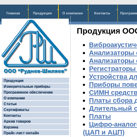
Главная
Продукция
О компании
Контакты
Программ
Продукция ОО
Виброакустич
Анализаторы 
Анализаторы 
Регистраторы
Устройства д
Продукция
Приборы пове
Измерительные приборы
СИМН средств
Программное обеспечение
О компании
Платы сбора 
Статьи
Длительный 
Сертификаты
Платы
Контакты
Архив товаров
Цифро-аналог
Корзина
(ЦАП и АЦП)
Прайс-лист онлайн